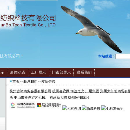
技有限公司！
本站搜索：
展示
新闻动态
工厂展示
门市部展示
联系我们
首页
>>
联系我们
>>
友情链接
杭州古谛商务会展有限公司
杭州会议网
海达之光
广厦集团
郑州大仟伯商贸有
所
中山市祥鸿游艺机械厂
福建新大陆
杭州恒翔纺织