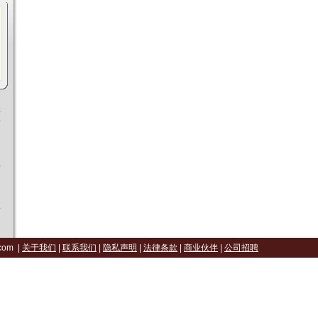
类
面
羊
丝
com |
关于我们
|
联系我们
|
隐私声明
|
法律条款
|
商业伙伴
|
公司招聘